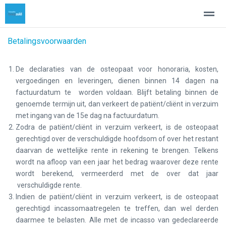
Betalingsvoorwaarden
Osteopathie
Wie ben ik
Tarieven
Aandoeningen volwass
De declaraties van de osteopaat voor honoraria, kosten,
vergoedingen en leveringen, dienen binnen 14 dagen na
Home
Zoeken
Nieuws
Pagina's
Be
factuurdatum te worden voldaan. Blijft betaling binnen de
genoemde termijn uit, dan verkeert de patiënt/cliënt in verzuim
met ingang van de 15e dag na factuurdatum.
Zodra de patiënt/cliënt in verzuim verkeert, is de osteopaat
gerechtigd over de verschuldigde hoofdsom of over het restant
daarvan de wettelijke rente in rekening te brengen. Telkens
wordt na afloop van een jaar het bedrag waarover deze rente
wordt berekend, vermeerderd met de over dat jaar
verschuldigde rente.
Indien de patiënt/cliënt in verzuim verkeert, is de osteopaat
gerechtigd incassomaatregelen te treffen, dan wel derden
daarmee te belasten. Alle met de incasso van gedeclareerde