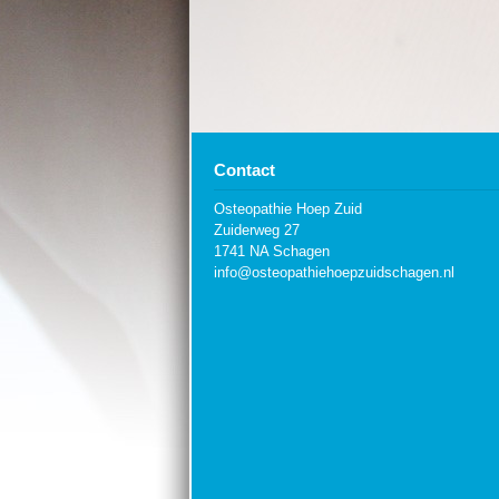
Contact
Osteopathie Hoep Zuid
Zuiderweg 27
1741 NA Schagen
info@osteopathiehoepzuidschagen.nl